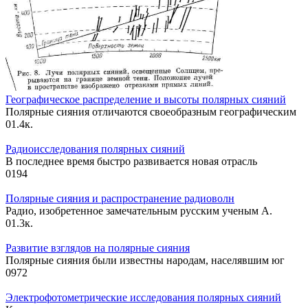
Географическое распределение и высоты полярных сияний
Полярные сияния отличаются своеобразным географическим
0
1.4к.
Радиоисследования полярных сияний
В последнее время быстро развивается новая отрасль
0
194
Полярные сияния и распространение радиоволн
Радио, изобретенное замечательным русским ученым А.
0
1.3к.
Развитие взглядов на полярные сияния
Полярные сияния были известны народам, населявшим юг
0
972
Электрофотометрические исследования полярных сияний