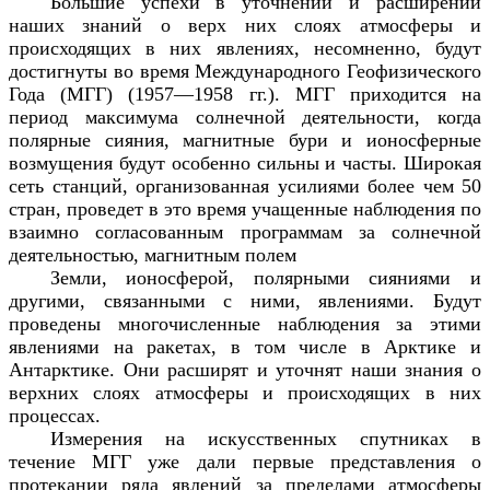
Большие успехи в уточнении и расширении
наших знаний о верх них слоях атмосферы и
происходящих в них явлениях, несомненно, будут
достигнуты во время Международного Геофизического
Года (МГГ) (1957—1958 гг.). МГГ приходится на
период максимума солнечной деятельности, когда
полярные сияния, магнитные бури и ионосферные
возмущения будут особенно сильны и часты. Широкая
сеть станций, организованная усилиями более чем 50
стран, проведет в это время учащенные наблюдения по
взаимно согласованным программам за солнечной
деятельностью, магнитным полем
Земли, ионосферой, полярными сияниями и
другими, связанными с ними, явлениями. Будут
проведены многочисленные наблюдения за этими
явлениями на ракетах, в том числе в Арктике и
Антарктике. Они расширят и уточнят наши знания о
верхних слоях атмосферы и происходящих в них
процессах.
Измерения на искусственных спутниках в
течение МГГ уже дали первые представления о
протекании ряда явлений за пределами атмосферы