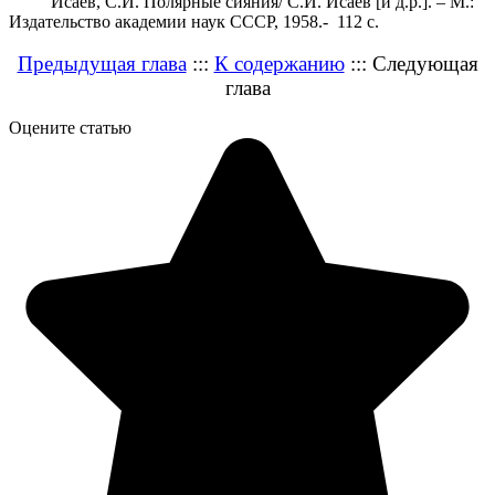
Исаев, С.И. Полярные сияния/ С.И. Исаев [и д.р.]. – М.:
Издательство академии наук СССР, 1958.- 112 с.
Предыдущая глава
:::
К содержанию
::: Следующая
глава
Оцените статью