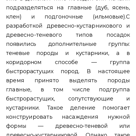
под
разделяться на главные (дуб, ясень,
клен) и подгоночные (ильмовые).
С
разработкой древесно-кустарникового и
древесно-теневого типов
посадок
появились дополнительные группы:
теневые породы и кустар
ники, а в
коридорном способе — группа
быстрорастущих пород.
В настоящее
время принято выделять породы
главные, в том числе
подгруппа
быстрорастущих, сопутствующие и
кустарники. Такое де
ление помогает
конструировать насаждения нужной
формы — дре
весно-теневой или
древесно-кустарниковой. Однако такое