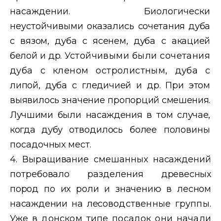
насаждении. Биологически
неустойчивыми оказались
сочетания дуба
с вязом, дуба с ясенем, дуба с акацией
белой и др.
Устойчивыми были сочетания
дуба с кленом остролистным, дуба
с
липой, дуба с гледичией и др. При этом
выявилось значение пропор
ций смешения.
Лучшими были насаждения в том случае,
когда дубу
отводилось более половины
посадочных мест.
4. Выращивание смешанных насаждений
потребовало разделения
древесных
пород по их роли и значению в лесном
насаждении на лесо
водственные
группы.
Уже в донском типе посадок они начали