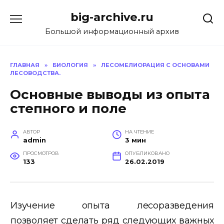
Перейти
big-archive.ru
к
содержанию
Большой информационный архив
ГЛАВНАЯ
»
БИОЛОГИЯ
»
ЛЕСОМЕЛИОРАЦИЯ С ОСНОВАМИ
ЛЕСОВОДСТВА.
Основные выводы из опыта
степного и поле
АВТОР
НА ЧТЕНИЕ
admin
3 мин
ПРОСМОТРОВ
ОПУБЛИКОВАНО
133
26.02.2019
Изучение опыта лесоразведения
позволяет сделать ряд сле
дующих важных