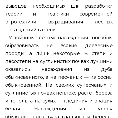
выводов, необходимых для разработки
теории и прак
тики современной
агротехники выращивания лесных
насаждений в
степи.
1. Устойчивые лесные насаждения способны
образовывать не всякие
древесные
породы, а лишь некоторые. В степи и
лесостепи на сугли
нистых почвах лучшими
оказались насаждения из дуба
обыкновенного,
а на песчаных — из сосны
обыкновенной. На свежих супесчаных
и
суглинистых
почвах
неплохо растет береза
и тополь, а на сухих —
гледичия и акация
белая. Насаждения из ясеня
обыкновенного, вяза
гладкого и береста