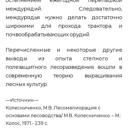
остепнением ежегодной
перепашкой
междурядий. Следовательно,
междурядья нужно делать
достаточно
широкими для прохода трактора и
почвообрабатывающих
орудий.
Перечисленные и некоторые другие
выводы из опыта степного
и
полезащитного лесоразведения вошли в
современную теорию выра
щивания
лесных культур.
—
Источник—
Колесниченко, М.В. Лесомелиорация с
основами лесоводства/ М.В. Колесниченко. – М.:
Колос, 1971.- 239 с.