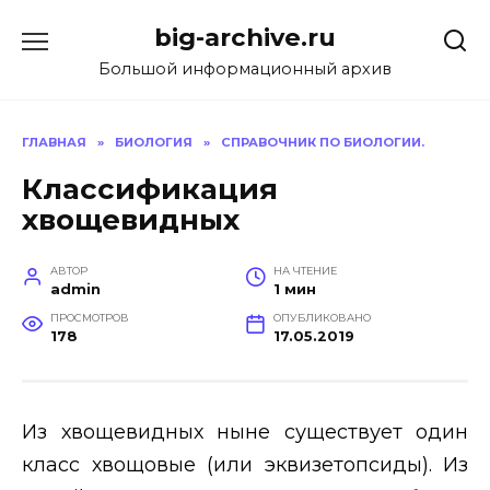
Перейти
big-archive.ru
к
содержанию
Большой информационный архив
ГЛАВНАЯ
»
БИОЛОГИЯ
»
СПРАВОЧНИК ПО БИОЛОГИИ.
Классификация
хвощевидных
АВТОР
НА ЧТЕНИЕ
admin
1 мин
ПРОСМОТРОВ
ОПУБЛИКОВАНО
178
17.05.2019
Из хвощевидных ныне существует один
класс хвощовые (или эквизетопсиды). Из