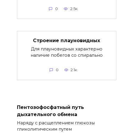
0
2.5к.
Строение плауновидных
Для плауновидных характерно
наличие побегов со спирально
0
2.1к.
Пентозофосфатный путь
дыхательного обмена
Наряду с расщеплением глюкозы
гликолитическим путем