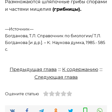
Размножаются шляпочные грибы спорами
и частями мицелия
(грибницы).
—
Источник—
Богданова, Т.Л. Справочник по биологии/ Т.Л.
Богданова [и д.р.]. – К.: Наукова думка, 1985.- 585
с.
Предыдущая глава
:::
К содержанию
:::
Следующая глава
Оцените статью