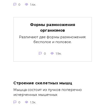
0
1.4к.
Формы размножения
организмов
Различают две формы размножения:
бесполое и половое.
0
1.9к.
Строение скелетных мышц
Мышца состоит из пучков поперечно
исчерченных мышечных
0
1.3к.