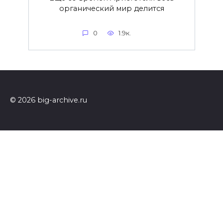
органический мир делится
0
1.9к.
© 2026 big-archive.ru