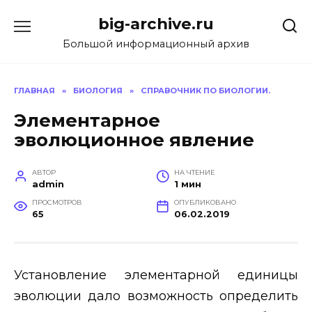
Перейти
big-archive.ru
к
содержанию
Большой информационный архив
ГЛАВНАЯ
»
БИОЛОГИЯ
»
СПРАВОЧНИК ПО БИОЛОГИИ.
Элементарное
эволюционное явление
АВТОР
НА ЧТЕНИЕ
admin
1 мин
ПРОСМОТРОВ
ОПУБЛИКОВАНО
65
06.02.2019
Установление элементарной единицы
эволюции дало возможность определить