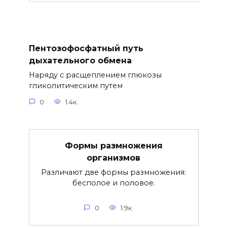
Пентозофосфатный путь
дыхательного обмена
Наряду с расщеплением глюкозы
гликолитическим путем
0
1.4к.
Формы размножения
организмов
Различают две формы размножения:
бесполое и половое.
0
1.9к.