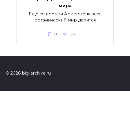
мира
Еще со времен Аристотеля весь
органический мир делится
0
1.9к.
© 2026 big-archive.ru