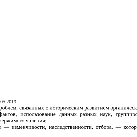
.05.2019
облем, связанных с историческим развитием органическо
 фактов, использование данных разных наук, группи
вержимого явления;
 — изменчивости, наследственности, отбора, — кото