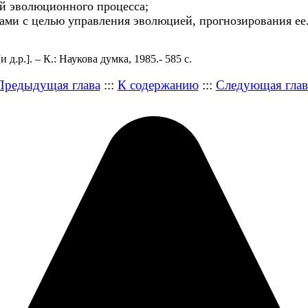
ей эволюционного процесса;
ми с целью управления эволюцией, прогнозирования ее
д.р.]. – К.: Наукова думка, 1985.- 585 с.
Предыдущая глава
:::
К содержанию
:::
Следующая глав