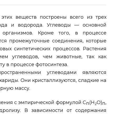
 этих веществ построены всего из трех
ода и водорода. Углеводы — основной
организмов. Кроме того, в процессе
тся промежуточные соединения, которые
овых синтетических процессов. Растения
ем углеводов, чем животные, так как
ту в процессе фотосинтеза.
ространенными углеводами являются
хариды. Они кристаллизуются, сладкие на
рную массу.
нения с эмпирической формулой С
(Н
О)
,
n
n
2
дролизу. В зависимости от содержания