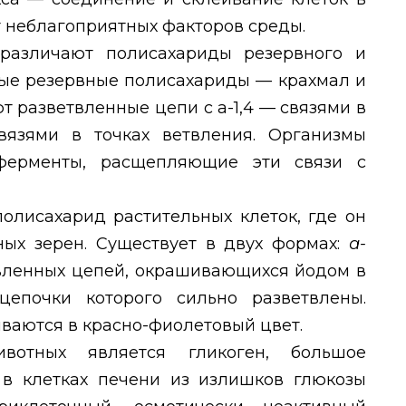
т неблагоприятных факторов среды.
различают полисахариды резервного и
ные резервные полисахариды — крахмал и
т разветвленные цепи с а-1,4 — связями в
вязями в точках ветвления. Организмы
ферменты, расщепляющие эти связи с
олисахарид растительных клеток, где он
ных зерен. Существует в двух формах:
а-
вленных цепей, окрашивающихся йодом в
цепочки которого сильно разветвлены.
ваются в красно-фиолетовый цвет.
вотных является гликоген, большое
я в клетках печени из излишков глюкозы