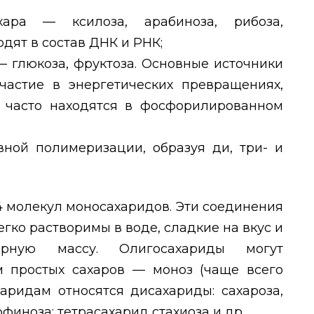
ара — ксилоза, арабиноза, рибоза,
дят в состав ДНК и РНК;
— глюкоза, фруктоза. Основные источники
частие в энергетических превращениях,
ак часто находятся в фосфорилированном
ной полимеризации, образуя ди, три- и
 молекул моносахаридов. Эти соединения
егко растворимы в воде, сладкие на вкус и
рную массу. Олигосахариды могут
ем простых
c
ахаров — моноз (чаще всего
харидам относятся дисахариды: сахароза,
ффиноза; тетрасахарид стахиоза и др.