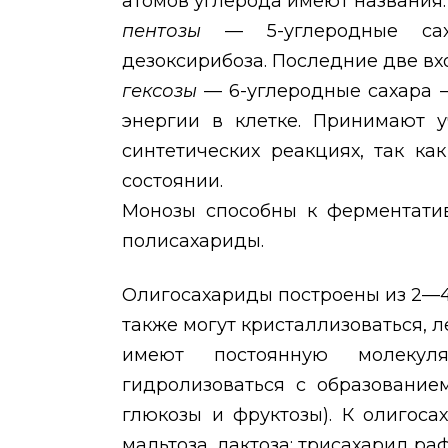
атомов углерода имеют названия:
пентозы
— 5-углеродные сах
дезоксирибоза. Последние две вхо
гексозы
— 6-углеродные сахара 
энергии в клетке. Принимают у
синтетических реакциях, так к
состоянии.
Монозы способны к ферментатив
полисахариды.
Олигосахариды построены из 2—4
также могут кристаллизоваться, л
имеют постоянную молекуля
гидролизоваться с образовани
глюкозы и фруктозы). К олигоса
мальтоза, лактоза; трисахарид ра