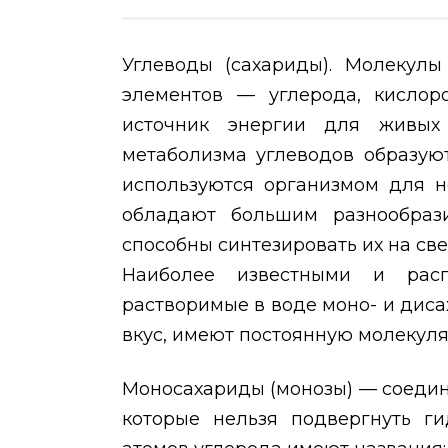
Углеводы (сахариды). Молекулы
элементов — углерода, кислор
источник энергии для живых 
метаболизма углеводов образую
используются организмом для н
обладают большим разнообрази
способны синтезировать их на све
Наиболее известными и расп
растворимые в воде моно- и диса
вкус, имеют постоянную молекуля
Моносахариды (монозы) — соеди
которые нельзя подвергнуть ги