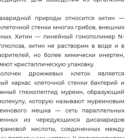
ахаридной природы относится хитин —
клеточной стенки многих грибов, внешних
азных. Хитин — линейный гомополимер
N
-
ллюлоза, хитин не растворим в воде и в
ворителей, но более химически инертен,
меют кристаллическую упаковку.
болочек дрожжевых клеток является
ый каркас клеточной стенки бактерий и
ожный глюкопептид муреин, образующий
олекулу, которую называют муреиновым
реинового мешка — сеть параллельных
оенных из чередующихся дисахаридов
урамовой кислоты, соединенных между