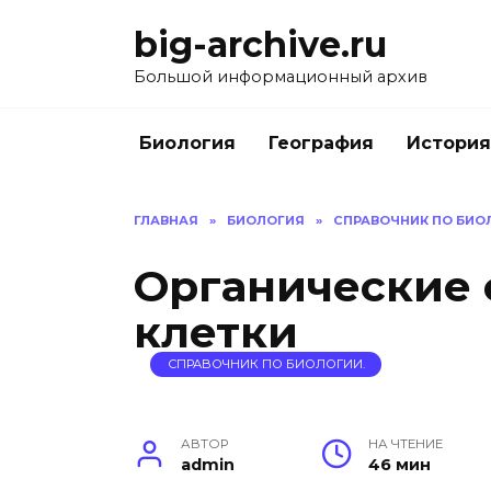
Перейти
big-archive.ru
к
содержанию
Большой информационный архив
Биология
География
История
ГЛАВНАЯ
»
БИОЛОГИЯ
»
СПРАВОЧНИК ПО БИО
Органические
клетки
СПРАВОЧНИК ПО БИОЛОГИИ.
АВТОР
НА ЧТЕНИЕ
admin
46 мин