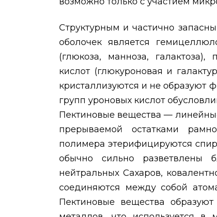
возможно только с участием микр
Структурным и частично запасн
оболочек является гемицеллюл
(глюкоза, манноза, галактоза),
кислот (глюкуроновая и галакту
кристаллизуются и не образуют 
групп уроновых кислот обусловл
Пектиновые вещества — линейны
прерываемой остатками рамно
полимера этерифицируются спир
обычно сильно разветвлены 
нейтральных Сахаров, ковалентн
соединяются между собой атом
Пектиновые вещества образуют
металлов, что используется в