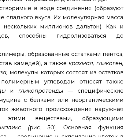
створимые в воде соединения (образуют
е сладкого вкуса. Их молекулярная масса
о нескольких миллионов дальтон). Как и
ов, способны гидролизоваться до
олимеры, образованные остатками пентоз,
остав камедей), а также
крахмал, гликоген,
за,
молекулы которых состоят из остатков
 полимерным углеводам относят также
иды
и
гликопротеиды
— специфические
муцина с белками или неорганическими
ток животного происхождения наружная
 этими веществами, образующими
окаликс (
рис. 50). Основная функция
кса — соединение и склеивание клеток в