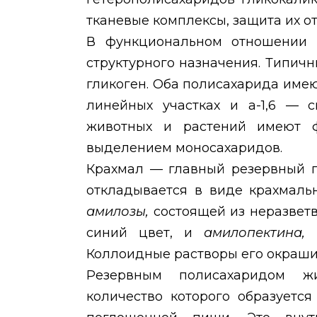
тканевые комплексы, защита их о
В функциональном отношении 
структурного назначения. Типич
гликоген. Оба полисахарида имею
линейных участках и а-1,6 — с
животных и растений имеют 
выделением моносахаридов.
Крахмал — главный резервный п
откладывается в виде крахмаль
амилозы,
состоящей из неразвет
синий цвет, и
амилопектина,
Коллоидные растворы его окраши
Резервным полисахаридом жи
количество которого образуетс