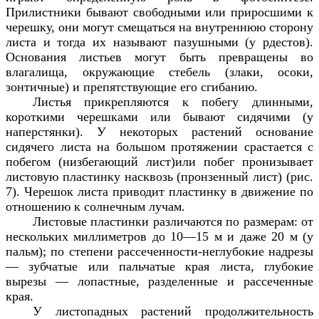
Прилистники бывают свободными или приросшими к
черешку, они могут смещаться на внутреннюю сторону
листа и тогда их называют пазушными (у рдестов).
Основания листьев могут быть превращены во
влагалища, окружающие стебель (злаки, осоки,
зонтичные) и препятствующие его сгибанию.
Листья прикрепляются к побегу длинными,
короткими черешками или бывают сидячими (у
наперстянки). У некоторых растений основание
сидячего листа на большом протяжении срастается с
побегом (низбегающий лист)или побег пронизывает
листовую пластинку насквозь (пронзенный лист) (рис.
7). Черешок листа приводит пластинку в движение по
отношению к солнечным лучам.
Листовые пластинки различаются по размерам: от
нескольких миллиметров до 10—15 м и даже 20 м (у
пальм); по степени рассеченности-неглубокие надрезы
— зубчатые или пальчатые края листа, глубокие
вырезы — лопастные, разделенные и рассеченные
края.
У листопадных растений продолжительность