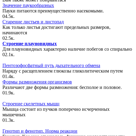
Значение паукообразных
Пауки питаются преимущественно насекомыми.
0
4.5к.
Старение листьев и листопад
Как только листья достигают предельных размеров,
начинаются
0
2.5к.
Строение плауновидных
Для плауновидных характерно наличие побегов со спирально
0
2.1к.
Пентозофосфатный путь дыхательного обмена
Наряду с расщеплением глюкозы гликолитическим путем
0
1.4к.
Формы размножения организмов
Различают две формы размножения: бесполое и половое.
0
1.9к.
Строение скелетных мышц
Мышца состоит из пучков поперечно исчерченных
мышечных
0
1.3к.
Генотип и фенотип. Норма реакции