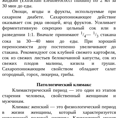
жидкий (
Extractum
Eleutherococci
fluidum
) п
o
2 мл за
30 мин до еды.
Овощи, ягоды и фрукты, используемые при
сахарном диабете. Сахаропонижающее действие
оказывает сок ряда овощей, ягод фруктов. Усиливает
ферментативную секрецию цельный сок или в
1
1
разведении 1:1. Вначале принимают
/
—
/
стакана
4
3
сока за 30—40 мин до еды. При хорошей
переносимости дозу постепенно увеличивают до
стакана. Рекомендуют сок клубней свежего картофеля,
сок из свежих листьев белокочанной капусты, сок из
свежих плодов малины, кизила и груши.
Сахаропонижающим свойством обладают салат
огородный, горох, люцерна, грибы.
Патологический климакс
Климактерический период — это один из этапов
старения человека, свойственный женщинам и
мужчинам.
Климакс женский — это физиологический период
в жизни женщины, который характеризуется
инволюцией половой системы. Климактерий может