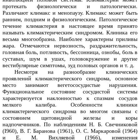
протекать физиологически и патологически.
Различают климакс и менопаузу. Климакс может быть
ранним, поздним и физиологическим. Патологическое
течение климактерия в настоящее время принято
называть климактерическим синдромом. Клиника его
весьма многообразна. Наиболее характерны приливы
жара. Отмечаются нервозность, раздражительность,
головная боль, потливость
,
бессонница, ознобы, боль в
суставах, шум в ушах, головокружение и другие
вестибулярные симптомы, зуд половых органов и т. д.
Несмотря на разнообразие клинических
проявлений климактерического синдрома, основное
место занимают вегетососудистые нарушения.
Функциональное состояние сосудистой системы
характеризуется наклонностью к спазмам сосудов
мелкого калибра. Особенности клиники
климактерического синдрома во многом связаны с
состоянием щитовидной железы и коры
надпочечников. По наблюдениям Н. Б. Свечниковой
(I960), В. Г. Баранова (1961), О. С. Маркаровой (1964)
и Е. М. Вихляевой (1966), изменения