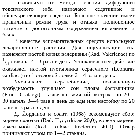
Независимо от метода лечения диффузного
токсического зоба назначают седативные и
общеукрепляющие средства. Большое значение имеет
правильный режим труда и отдыха, полноценное
питание с достаточным содержанием витаминов и
белка.
В качестве вспомогательных средств используют
лекарственные растения. Для нормализации сна
назначают настой корня валерианы (
Rad
.
Valerianae
) по
1
/
стакана 2—3 раза в день. Успокаивающее действие
3
оказывает настой пустырника сердечного (
Leonurus
cardiaca
) по 1 столовой ложке 3—4 раза в день.
Уменьшают сердцебиение, повышенную
возбудимость, улучшают сон плоды боярышника
(
Fruct
.
Crataegi
). Назначают жидкий экстракт по 20—
30 капель 3—4 раза в день до еды или настойку по 20
капель 3 раза в день.
Д. Йорданов и соавт. (1968) рекомендуют сбор:
корень солодки (
Rad
.
Hycyrrhizae
20,0), корень марены
красильной (
Rad
.
Rubiae
tinctorum
40,0). Отвар
принимают утром по 1—2 стакана.