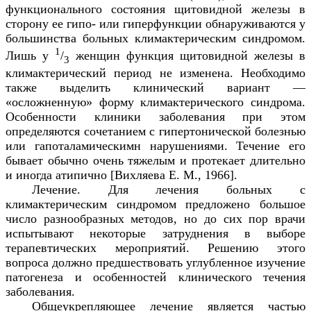
функционального состояния щитовидной железы в
сторону ее гипо- или гиперфункции обнаруживаются у
большинства больных климактерическим синдромом.
1
Лишь у
/
женщин функция щитовидной железы в
3
климактерический период не изменена. Необходимо
также выделить клинический вариант —
«осложненную» форму климактерического синдрома.
Особенности клиники заболевания при этом
определяются сочетанием с гипертонической болезнью
или гапоталамическимн нарушениями. Течение его
бывает обычно очень тяжелым и протекает длительно
и иногда атипично [Вихляева Е. М., 1966].
Лечение. Для лечения больных с
климактерическим синдромом предложено большое
число разнообразных методов, но до сих пор врачи
испытывают некоторые затруднения в выборе
терапевтических мероприятий. Решению этого
вопроса должно предшествовать углубленное изучение
патогенеза и особенностей клинического течения
заболевания.
Общеукрепляющее лечение является частью