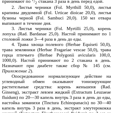
принимают по
/
стакана 3 раза в день перед едой.
2
2. Листья черники (
Fol
.
Myrthill
50,0), листья
крапивы двудомной (
Fol
.
Urticae
dioicae
20,0), листья
бузины черной (
Fol
.
Sambuci
20,0). 150 мл отвара
выпивают в течение дня.
3. Листья черники (
Fol
.
Myrtilli
25,0), корень
лопуха (
Rad
.
Bardanae
25,0). Настой принимают по 1
столовой ложке 3—4 раза в день до еды.
4. Трава хвоща полевого (
Herbae
Equiseti
50,0),
трава земляники (
Herbae
Fragariae
vescae
50,0), трава
горца птичьего (
Herbae
Polygonii
avicularis
100,0,
1000,0). Настой принимают по 2 стакана в день.
Назначают при диабете также сбор № 145 (см.
Приложение 2
).
Опосредованное нормализующее действие на
углеводный обмен оказывают тонизирующие
растительные средства: корень женьшеня (
Rad
.
Ginseng
), экстракт левзеи жидкий (
Extractum
Leuzaeae
fluidum
) по 20—30 капель внутрь 3 раза в день до еды,
настойка заманихи (
Tinctura
Echinopanacis
)
no
30—40
капель внутрь 3 раза в день, экстракт элеутерококка