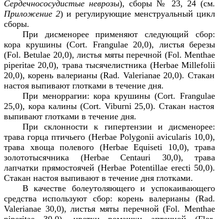
Сердечнососудистые неврозы
),
сборы № 23, 24 (см.
Приложение 2
)
и регулирующие менструальный цикл
сборы.
При дисменорее применяют следующий сбор:
кора крушины (
Cort
.
Frangulae
20,0), листья березы
(
Fol
.
Betulae
20,0), листья мяты перечной (
Fol
.
Menthae
piperitae
20,0), трава тысячелистника (
Herbae
Millefolii
20,0), корень валерианы (
Rad
.
Valerianae
20,0). Стакан
настоя выпивают глотками в течение дня.
При меноррагии: кора крушины (
Cort
.
Frangulae
25,0), кора калины (
Cort
.
Viburni
25,0). Стакан настоя
выпивают глотками в течение дня.
При склонности к гипертензии и дисменорее:
трава горца птичьего (
Herbae
Polygonii
avicularis
10,0),
трава хвоща полевого (
Herbae
Equiseti
10,0), трава
золототысячника (
Herbae
Centauri
30,0), трава
лапчатки прямостоячей (
Herbae
Potentillae
erecti
50,0).
Стакан настоя выпивают в течение дня глотками.
В качестве болеутоляющего и успокаивающего
средства используют сбор: корень валерианы (
Rad
.
Valerianae
30,0), листья мяты перечной (
Fol
.
Menthae
piperitae
30,0), цветки ромашки аптечной (
Flor
.