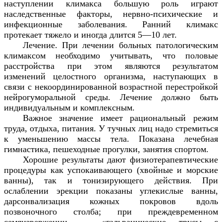
наступлении климакса большую роль играют
наследственные факторы, нервно-психические и
инфекционные заболевания. Ранний климакс
протекает тяжело и иногда длится 5—10 лет.
Лечение. При лечении больных патологическим
климаксом необходимо учитывать, что половые
расстройства при этом являются результатом
изменений целостного организма, наступающих в
связи с некоординированной возрастной перестройкой
нейрогуморальной среды. Лечение должно быть
индивидуальным и комплексным.
Важное значение имеет рациональный режим
труда, отдыха, питания. У тучных лиц надо стремиться
к уменьшению массы тела. Показана лечебная
гимнастика, пешеходные прогулки, занятия спортом.
Хорошие результаты дают физиотерапевтические
процедуры как успокаивающего (хвойные и морские
ванны), так и тонизирующего действия. При
ослаблении эрекции показаны углекислые ванны,
дарсонвализация кожных покровов вдоль
позвоночного столба; при преждевременном
семяизвержении — «гальванические трусы с