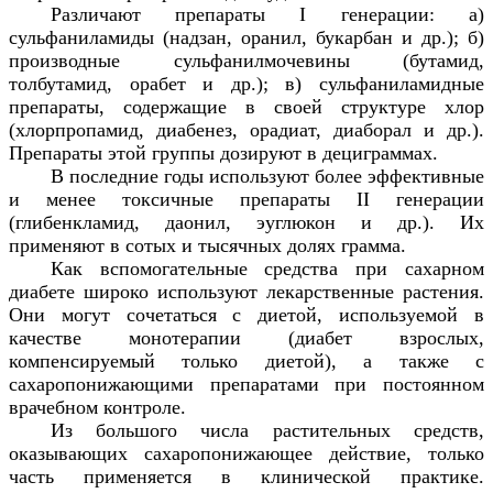
Различают препараты
I
генерации: а)
сульфаниламиды (надзан, оранил, букарбан и др.); б)
производные сульфанилмочевины (бутамид,
толбутамид, орабет и др.); в) сульфаниламидные
препараты, содержащие в своей структуре хлор
(хлорпропамид, диабенез, орадиат, диаборал и др.).
Препараты этой группы дозируют в дециграммах.
В последние годы используют более эффективные
и менее токсичные препараты
II
генерации
(глибенкламид, даонил, эуглюкон и др.). Их
применяют в сотых и тысячных долях грамма.
Как вспомогательные средства при сахарном
диабете широко используют лекарственные растения.
Они могут сочетаться с диетой, используемой в
качестве монотерапии (диабет взрослых,
компенсируемый только диетой), а также с
сахаропонижающими препаратами при постоянном
врачебном контроле.
Из большого числа растительных средств,
оказывающих сахаропонижающее действие, только
часть применяется в клинической практике.