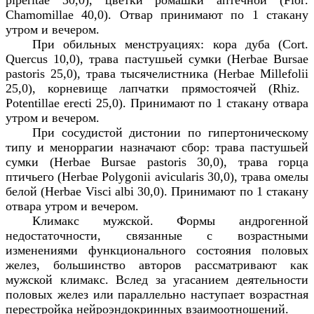
Chamomillae
40,0). Отвар принимают по 1 стакану
утром и вечером.
При обильных менструациях: кора дуба (
Cort
.
Quercus
10,0), трава пастушьей сумки (
Herbae
Bursae
pastoris
25,0), трава тысячелистника (
Herbae
Millefolii
25,0), корневище лапчатки прямостоячей (
Rhiz
.
Potentillae
erecti
25,0). Принимают по 1 стакану отвара
утром и вечером.
При сосудистой дистонии по гипертоническому
типу и меноррагии назначают сбор: трава пастушьей
сумки (
Herbae
Bursae
pastoris
30,0), трава горца
птичьего (
Herbae
Polygonii
avicularis
30,0), трава омелы
белой (
Herbae
Visci
albi
30,0). Принимают по 1 стакану
отвара утром и вечером.
Климакс мужской. Формы андрогенной
недостаточности, связанные с возрастными
изменениями функционального состояния половых
желез, большинство авторов рассматривают как
мужской климакс. Вслед за угасанием деятельности
половых желез или параллельно наступает возрастная
перестройка нейроэндокринных взаимоотношений.