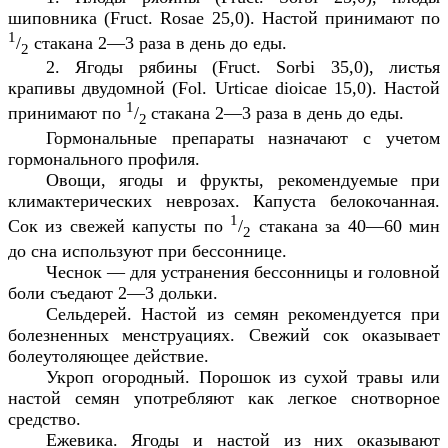
шиповника (
Fruct
.
Rosae
25,0). Настой принимают по
1
/
стакана 2—3 раза в день до еды.
2
2. Ягоды рябины (
Fruct
.
Sorbi
35,0), листья
крапивы двудомной (
Fol
.
Urticae
dioicae
15,0). Настой
1
принимают по
/
стакана 2—3 раза в день до еды.
2
Гормональные препараты назначают с учетом
гормонального профиля.
Овощи, ягоды и фрукты, рекомендуемые при
климактерических неврозах. Капуста белокочанная.
1
Сок из свежей капусты по
/
стакана за 40—60 мин
2
до сна используют при бессоннице.
Чеснок — для устранения бессонницы и головной
боли съедают 2—3 дольки.
Сельдерей. Настой из семян рекомендуется при
болезненных менструациях. Свежий сок оказывает
болеутоляющее действие.
Укроп огородный. Порошок из сухой травы или
настой семян употребляют как легкое снотворное
средство.
Ежевика. Ягоды и настой из них оказывают