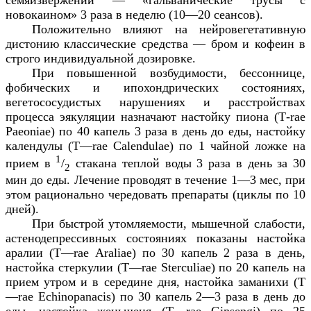
новокаином» 3 раза в неделю (10—20 сеансов).
Положительно влияют на нейровегетативную
дистонию классические средства — бром и кофеин в
строго индивидуальной дозировке.
При повышенной возбудимости, бессоннице,
фобических и ипохондрических состояниях,
вегетососудистых нарушениях и расстройствах
процесса эякуляции назначают настойку пиона (Т-
rae
Paeoniae
) по 40 капель 3 раза в день до еды, настойку
календулы (
T
—
rae
Calendulae
) по 1 чайной ложке на
1
прием в
/
стакана теплой воды 3 раза в день за 30
2
мин до еды. Лечение проводят в течение 1—3 мес, при
этом рационально чередовать препараты (циклы по 10
дней).
При быстрой утомляемости, мышечной слабости,
астенодепрессивных состояниях показаны настойка
аралии (
T
—
rae
Araliae
) по 30 капель 2 раза в день,
настойка стеркулии (
T
—
rae
Sterculiae
) по 20 капель на
прием утром и в середине дня, настойка заманихи (
T
—
rae
Echinopanacis
) по 30 капель 2—3 раза в день до