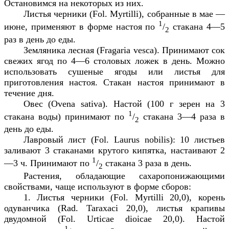
Остановимся на некоторых из них.
Листья черники (
Fol
.
Myrtilli
), собранные в мае —
1
июне, применяют в форме настоя по
/
стакана 4—5
2
раз в день до еды.
Земляника лесная (
Fragaria
vesca
). Принимают сок
свежих ягод по 4—6 столовых ложек в день. Можно
использовать сушеные ягоды или листья для
приготовления настоя. Стакан настоя принимают в
течение дня.
Овес (
Ovena
sativa
). Настой (100 г зерен на 3
1
стакана воды) принимают по
/
стакана 3—4 раза в
2
день до еды.
Лавровый лист (
Fol
.
Laurus
nobilis
): 10 листьев
заливают 3 стаканами крутого кипятка, настаивают 2
1
—3 ч. Принимают по
/
стакана 3 раза в день.
2
Растения, обладающие сахаропонижающими
свойствами, чаще используют в форме сборов:
1. Листья черники (
Fol
.
Myrtilli
20,0), корень
одуванчика (
Rad
.
Taraxaci
20,0), листья крапивы
двудомной (
Fol
.
Urticae
dioicae
20,0). Настой
1