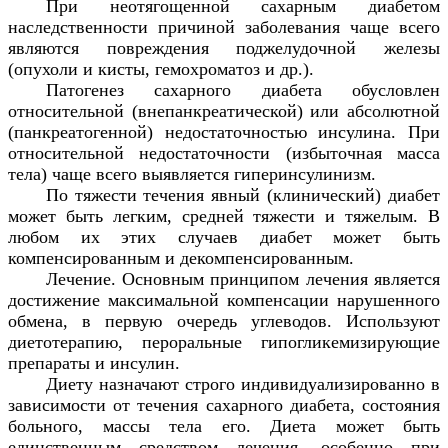
При неотягощенной сахарным диабетом
наследственности причиной заболевания чаще всего
являются повреждения поджелудочной железы
(опухоли и кисты, гемохроматоз и др.).
Патогенез сахарного диабета обусловлен
относительной (внепанкреатической) или абсолютной
(панкреатогенной) недостаточностью инсулина. При
относительной недостаточности (избыточная масса
тела) чаще всего выявляется гиперинсулинизм.
По тяжести течения явный (клинический) диабет
может быть легким, средней тяжести и тяжелым. В
любом их этих случаев диабет может быть
компенсированным и декомпенсированным.
Лечение. Основным принципом лечения является
достижение максимальной компенсации нарушенного
обмена, в первую очередь углеводов. Используют
диетотерапию, пероральные гипогликемизирующие
препараты и инсулин.
Диету назначают строго индивидуализированно в
зависимости от течения сахарного диабета, состояния
больного, массы тела его. Диета может быть
единственным средством лечения, особенно при