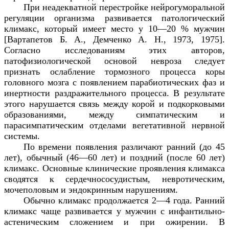
При неадекватной перестройке нейрогуморальной
регуляции организма развивается патологический
климакс, который имеет место у 10—20 % мужчин
[Вартапетов Б. А., Демченко А. Н., 1973, 1975].
Согласно исследованиям этих авторов,
патофизиологической основой невроза следует
признать ослабление тормозного процесса коры
головного мозга с появлением парабиотических фаз и
инертности раздражительного процесса. В результате
этого нарушается связь между корой и подкорковыми
образованиями, между симпатическим и
парасимпатическим отделами вегетативной нервной
системы.
По времени появления различают ранний (до 45
лет), обычный (46—60 лет) и поздний (после 60 лет)
климакс. Основные клинические проявления климакса
сводятся к сердечнососудистым, невротическим,
мочеполовым и эндокринным нарушениям.
Обычно климакс продолжается 2—4 года. Ранний
климакс чаще развивается у мужчин с инфантильно-
астеническим сложением и при ожирении. В