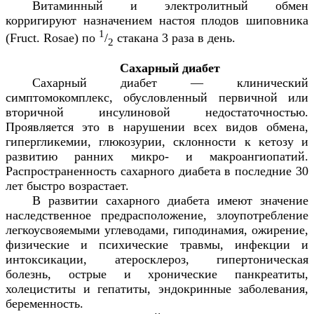
Витаминный и электролитный обмен
корригируют назначением настоя плодов шиповника
1
(
Fruct
.
Rosae
) по
/
стакана 3 раза в день.
2
Сахарный диабет
Сахарный диабет — клинический
симптомокомплекс, обусловленный первичной или
вторичной инсулиновой недостаточностью.
Проявляется это в нарушении всех видов обмена,
гипергликемии, глюкозурии, склонности к кетозу и
развитию ранних микро- и макроангиопатий.
Распространенность сахарного диабета в последние 30
лет быстро возрастает.
В развитии сахарного диабета имеют значение
наследственное предрасположение, злоупотребление
легкоусвояемыми углеводами, гиподинамия, ожирение,
физические и психические травмы, инфекции и
интоксикации, атеросклероз, гипертоническая
болезнь, острые и хронические панкреатиты,
холециститы и гепатиты, эндокринные заболевания,
беременность.