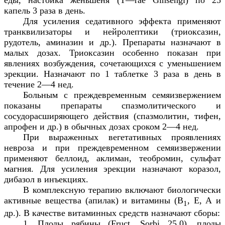
еды, настойка женьшеня (
T
—
rae
Ginsengi
) по 25
капель 3 раза в день.
Для усиления седативного эффекта применяют
транквилизаторы и нейролептики (триоксазин,
рудотель, аминазин и др.). Препараты назначают в
малых дозах. Триоксазин особенно показан при
явлениях возбуждения, сочетающихся с уменьшением
эрекции. Назначают по 1 таблетке 3 раза в день в
течение 2—4 нед.
Больным с преждевременным семяизвержением
показаны препараты спазмолитического и
сосудорасширяющего действия (спазмолитин, тифен,
апрофен и др.) в обычных дозах сроком 2—4 нед.
При выраженных вегетативных проявлениях
невроза и при преждевременном семяизвержении
применяют беллоид, аклиман, теобромин,
c
ульфат
магния. Для усиления эрекции назначают коразол,
дибазол в инъекциях.
В комплексную терапию включают биологически
активные вещества (апилак) и витамины (В
, Е, А и
1
др.). В качестве витаминных средств назначают сборы:
1. Плоды рябины (
Fruct
.
Sorbi
25,0), плоды