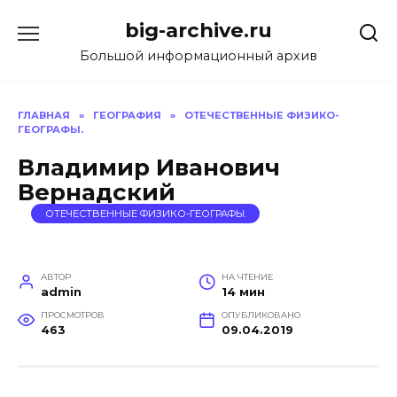
Перейти
big-archive.ru
к
содержанию
Большой информационный архив
ГЛАВНАЯ
»
ГЕОГРАФИЯ
»
ОТЕЧЕСТВЕННЫЕ ФИЗИКО-
ГЕОГРАФЫ.
Владимир Иванович
Вернадский
ОТЕЧЕСТВЕННЫЕ ФИЗИКО-ГЕОГРАФЫ.
АВТОР
НА ЧТЕНИЕ
admin
14 мин
ПРОСМОТРОВ
ОПУБЛИКОВАНО
463
09.04.2019