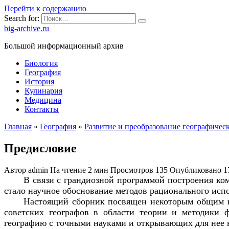
Перейти к содержанию
Search for:
big-archive.ru
Большой информационный архив
Биология
География
История
Кулинария
Медицина
Контакты
Главная
»
География
»
Развитие и преобразование географическ
Предисловие
Автор
admin
На чтение
2 мин
Просмотров
135
Опубликовано
1
В связи с грандиозной программой построения ко
стало научное обоснование методов рационального исп
Настоящий сборник посвящен некоторым общим во
советских географов в области теории и методики 
географию с точными науками и открывающих для нее 