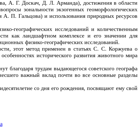
, А. Г. Доскач, Д. Л. Арманда), достижения в области
, вопросы зональности экзогенных геоморфологических
ья А. П. Гальцова) и использования природных ресурсов
зико-географических исследований и количественным
ости как ландшафтном комплексе и его значении для
диционных физико-географических исследований.
сти, этот метод применен в статьях С. С. Коржуева о
особенностях исторического развития животного мира
нут благодаря трудам выдающегося советского географа
внесшего важный вклад почти во все основные разделы
мидесятилетие со дня его рождения, посвящают ему свой
а