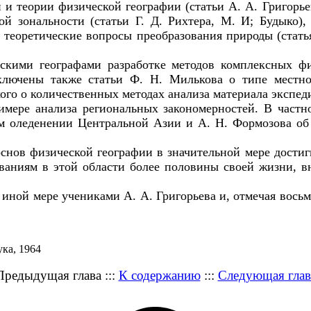
 теории физической географии (статьи А. А. Григорьева
ой зональности (статьи Г. Д. Рихтера, М. И; Будыко)
, теоретические вопросы преобразования природы (стат
скими географами разработке методов комплексных фи
ключены также статьи Ф. Н. Милькова о типе местн
кого о количественных методах анализа материала экспе
мере анализа региональных закономерностей. В частно
м оледенении Центральной Азии и А. Н. Формозова об 
снов физической географии в значительной мере достиг
ваниям в этой области более половины своей жизни, 
 иной мере учениками А. А. Григорьева и, отмечая вось
ука, 1964
Предыдущая глава :::
К содержанию
:::
Следующая глав