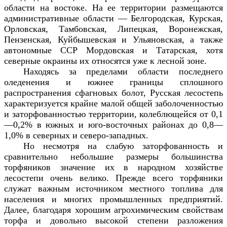
области на востоке. На ее территории размещаются
административные области — Белгородская, Курская,
Орловская, Тамбовская, Липецкая, Воронежская,
Пензенская, Куйбышевская и Ульяновская, а также
автономные ССР Мордовская и Татарская, хотя
северные окраины их относятся уже к лесной зоне.
Находясь за пределами области последнего
оледенения и южнее границы сплошного
распространения сфагновых болот, Русская лесостепь
характеризуется крайне малой общей заболоченностью
и заторфованностью территории, колеблющейся от 0,1
—0,2% в южных и юго-восточных районах до 0,8—
1,0% в северных и северо-западных.
Но несмотря на слабую заторфованность и
сравнительно небольшие размеры большинства
торфяников значение их в народном хозяйстве
лесостепи очень велико. Прежде всего торфяники
служат важным источником местного топлива для
населения и многих промышленных предприятий.
Далее, благодаря хорошим агрохимическим свойствам
торфа и довольно высокой степени разложения