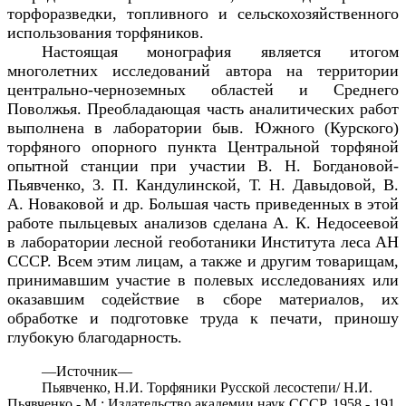
торфоразведки, топливного и сельскохозяйственного
использования торфяников.
Настоящая монография является итогом
многолетних исследований автора на территории
центрально-черноземных областей и Среднего
Поволжья. Преобладающая часть аналитических работ
выполнена в лаборатории быв. Южного (Курского)
торфяного опорного пункта Центральной торфяной
опытной станции при участии В. Н. Богдановой-
Пьявченко, 3. П. Кандулинской, Т. Н. Давыдовой, В.
А. Новаковой и др. Большая часть приведенных в этой
работе пыльцевых анализов сделана А. К. Недосеевой
в лаборатории лесной геоботаники Института леса АН
СССР. Всем этим лицам, а также и другим товарищам,
принимавшим участие в полевых исследованиях или
оказавшим содействие в сборе материалов, их
обработке и подготовке труда к печати, приношу
глубокую благодарность.
—
Источник—
Пьявченко, Н.И. Торфяники Русской лесостепи/ Н.И.
Пьявченко.- М.: Издательство академии наук СССР, 1958.- 191