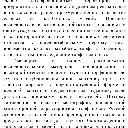
слабой заторфованностью территории и
приуроченностью торфяников к долинам рек, которые
использовались ранее преимущественно в качестве
луговых и пастбищных угодий. Прежние
исследователи и относили пойменные торфяники к
таким угодиям. Почти все более или менее подробные
и разносторонние данные о торфяниках лесостепи
относятся к послеоктябрьскому периоду, когда
повсеместно началась разработка торфа на топливо, а
в связи с этим и исследование торфяных болот.
Имеющиеся в нашем распоряжении
исследовательские материалы, восполняющие в
некоторой степени пробел в изучении торфяников, до
сих пор опубликованы лишь частично, при этом
главным образом в научно-популярной форме и
большей частью в ведомственных изданиях, мало
доступных широкому кругу читателей. Поэтому
составление и издание монографии, посвященной
разносторонней характеристике торфяников Русской
лесостепи, с нашей точки зрения, вполне назрело и
представляет интерес для научного болотоведения и
сопредельных отраслей знания, а также для практики