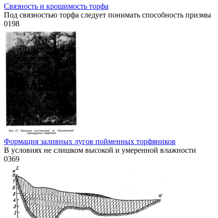
Связность и крошимость торфа
Под связностью торфа следует понимать способность призмы
0
198
Формация заливных лугов пойменных торфяников
В условиях не слишком высокой и умеренной влажности
0
369