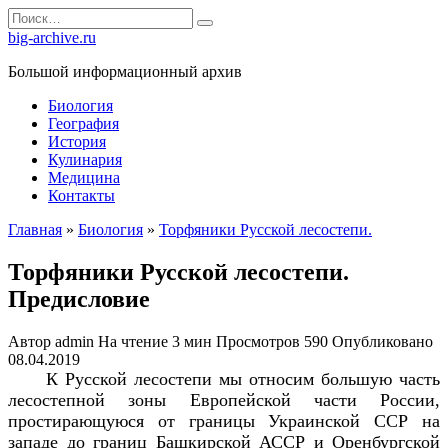
Перейти
Search
к
for:
big-archive.ru
содержанию
Большой информационный архив
Биология
География
История
Кулинария
Медицина
Контакты
Главная
»
Биология
»
Торфяники Русской лесостепи.
Торфяники Русской лесостепи.
Предисловие
Автор
admin
На чтение
3 мин
Просмотров
590
Опубликовано
08.04.2019
К Русской лесостепи мы относим большую часть
лесостепной зоны Европейской части России,
простирающуюся от границы Украинской ССР на
западе до границ Башкирской АССР и Оренбургской